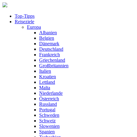
Top-Tipps
Reiseziele
Europa
Albanien
Belgien
Dänemark
Deutschland
Frankreich
Griechenland
Großbritannien
Italien
Kroatien
Lettland
Malta
Niederlande
Österreich
Russland
Portugal
Schweden
Schweiz
Slowenien
Spanien