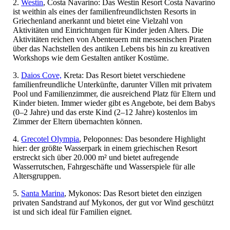
2.
Westin
, Costa Navarino: Das Westin Resort Costa Navarino
ist weithin als eines der familienfreundlichsten Resorts in
Griechenland anerkannt und bietet eine Vielzahl von
Aktivitäten und Einrichtungen für Kinder jeden Alters. Die
Aktivitäten reichen von Abenteuern mit messenischen Piraten
über das Nachstellen des antiken Lebens bis hin zu kreativen
Workshops wie dem Gestalten antiker Kostüme.
3.
Daios Cove,
Kreta:
Das Resort bietet verschiedene
familienfreundliche Unterkünfte, darunter Villen mit privatem
Pool und Familienzimmer, die ausreichend Platz für Eltern und
Kinder bieten.
​
Immer wieder gibt es Angebote, bei dem Babys
(0–2 Jahre) und das erste Kind (2–12 Jahre) kostenlos im
Zimmer der Eltern übernachten können.
4.
Grecotel Olympia
, Peloponnes: Das besondere Highlight
hier:
der größte Wasserpark in einem griechischen Resort
erstreckt sich über 20.000 m² und bietet aufregende
Wasserrutschen, Fahrgeschäfte und Wasserspiele für alle
Altersgruppen.
5.
Santa Marina
, Mykonos: Das Resort bietet den einzigen
privaten Sandstrand auf Mykonos, der gut vor Wind geschützt
ist und sich ideal für Familien eignet.