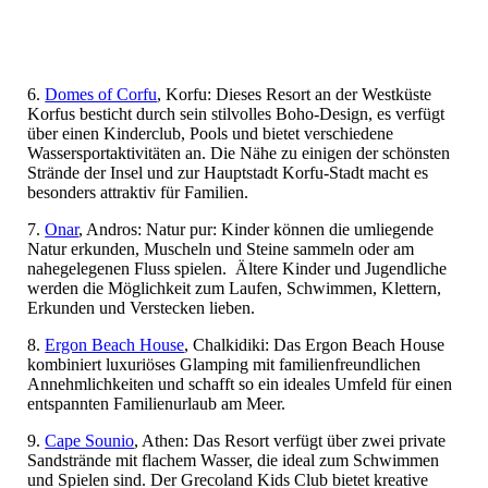
6.
Domes of Corfu
, Korfu:
Dieses Resort an der Westküste
Korfus besticht durch sein stilvolles Boho-Design, e
s verfügt
über einen Kinderclub, Pools und bietet verschiedene
Wassersportaktivitäten an.
Die Nähe zu einigen der schönsten
Strände der Insel und zur Hauptstadt Korfu-Stadt macht es
besonders attraktiv für Familien.
7.
Onar
, Andros:
Natur pur:
Kinder können die umliegende
Natur erkunden, Muscheln und Steine sammeln oder am
nahegelegenen Fluss spielen.
​ Ältere Kinder und Jugendliche
werden die Möglichkeit zum Laufen, Schwimmen, Klettern,
Erkunden und Verstecken
lieben.
8.
Ergon Beach House
, Chalkidiki:
Das Ergon Beach House
kombiniert luxuriöses Glamping mit familienfreundlichen
Annehmlichkeiten und schafft so ein ideales Umfeld für einen
entspannten Familienurlaub am Meer.
9.
Cape Sounio
, Athen:
Das Resort verfügt über zwei private
Sandstrände mit flachem Wasser, die ideal zum Schwimmen
und Spielen sind.
Der Grecoland Kids Club bietet kreative