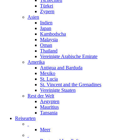
Tschechien
Türkei
Zypern
Asien
Indien
Japan
Kambodscha
Malaysia
Oman
Thailand
Vereinigte Arabische Emirate
Amerika
Antigua and Barduda
Mexiko
St. Lucia
St. Vincent and the Grenadines
Vereinigte Staaten
Rest der Welt
Aegypten
Mauritius
Tansania
Reisearten
Meer