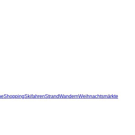
he
Shopping
Skifahren
Strand
Wandern
Weihnachtsmärkte