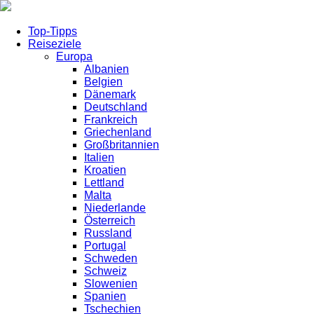
Top-Tipps
Reiseziele
Europa
Albanien
Belgien
Dänemark
Deutschland
Frankreich
Griechenland
Großbritannien
Italien
Kroatien
Lettland
Malta
Niederlande
Österreich
Russland
Portugal
Schweden
Schweiz
Slowenien
Spanien
Tschechien