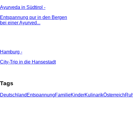
Ayurveda in Südtirol
-
Entspannung pur in den Bergen
bei einer Ayurved...
Hamburg
-
City-Trip in die Hansestadt
Tags
Deutschland
Entspannung
Familie
Kinder
Kulinarik
Österreich
Ru