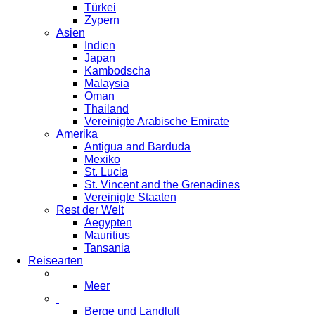
Türkei
Zypern
Asien
Indien
Japan
Kambodscha
Malaysia
Oman
Thailand
Vereinigte Arabische Emirate
Amerika
Antigua and Barduda
Mexiko
St. Lucia
St. Vincent and the Grenadines
Vereinigte Staaten
Rest der Welt
Aegypten
Mauritius
Tansania
Reisearten
Meer
Berge und Landluft