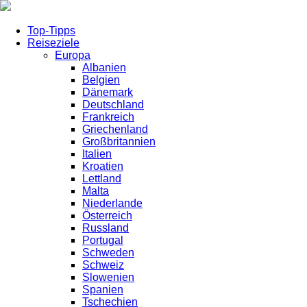
Top-Tipps
Reiseziele
Europa
Albanien
Belgien
Dänemark
Deutschland
Frankreich
Griechenland
Großbritannien
Italien
Kroatien
Lettland
Malta
Niederlande
Österreich
Russland
Portugal
Schweden
Schweiz
Slowenien
Spanien
Tschechien