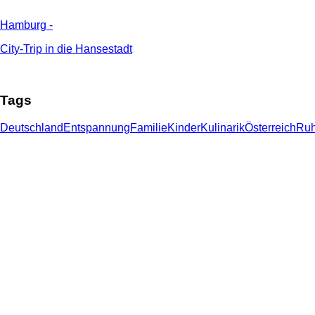
Hamburg
-
City-Trip in die Hansestadt
Tags
Deutschland
Entspannung
Familie
Kinder
Kulinarik
Österreich
Ru