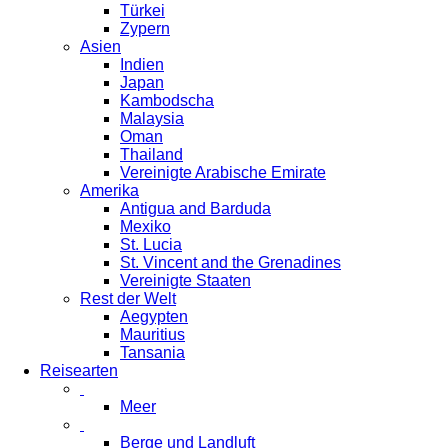
Türkei
Zypern
Asien
Indien
Japan
Kambodscha
Malaysia
Oman
Thailand
Vereinigte Arabische Emirate
Amerika
Antigua and Barduda
Mexiko
St. Lucia
St. Vincent and the Grenadines
Vereinigte Staaten
Rest der Welt
Aegypten
Mauritius
Tansania
Reisearten
Meer
Berge und Landluft