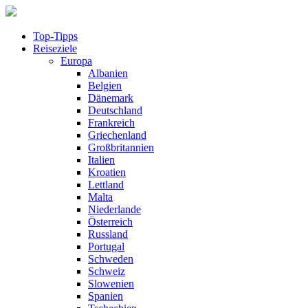
Top-Tipps
Reiseziele
Europa
Albanien
Belgien
Dänemark
Deutschland
Frankreich
Griechenland
Großbritannien
Italien
Kroatien
Lettland
Malta
Niederlande
Österreich
Russland
Portugal
Schweden
Schweiz
Slowenien
Spanien