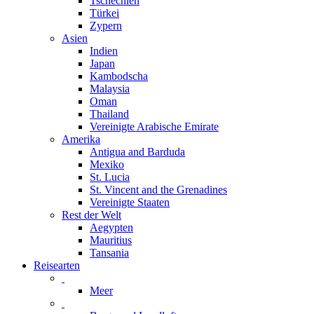
Tschechien
Türkei
Zypern
Asien
Indien
Japan
Kambodscha
Malaysia
Oman
Thailand
Vereinigte Arabische Emirate
Amerika
Antigua and Barduda
Mexiko
St. Lucia
St. Vincent and the Grenadines
Vereinigte Staaten
Rest der Welt
Aegypten
Mauritius
Tansania
Reisearten
Meer