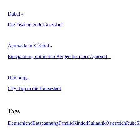
Dubai
-
Die faszinierende Großstadt
Ayurveda in Südtirol
-
Entspannung pur in den Bergen bei einer Ayurved...
Hamburg
-
City-Trip in die Hansestadt
Tags
Deutschland
Entspannung
Familie
Kinder
Kulinarik
Österreich
Ruhe
S