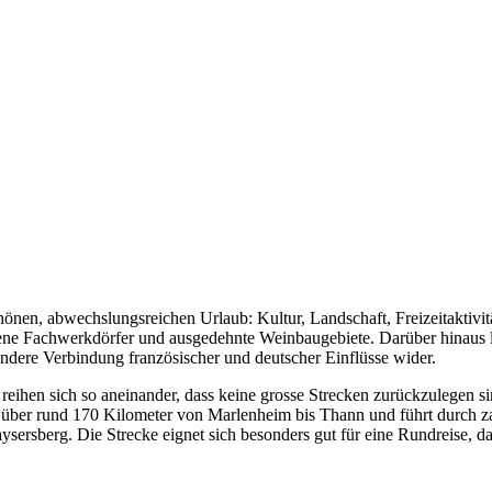
hönen, abwechslungsreichen Urlaub: Kultur, Landschaft, Freizeitaktivität
haltene Fachwerkdörfer und ausgedehnte Weinbaugebiete. Darüber hina
sondere Verbindung französischer und deutscher Einflüsse wider.
reihen sich so aneinander, dass keine grosse Strecken zurückzulegen si
ch über rund 170 Kilometer von
Marlenheim
bis
Thann
und führt durch z
ysersberg
. Die Strecke eignet sich besonders gut für eine Rundreise, 