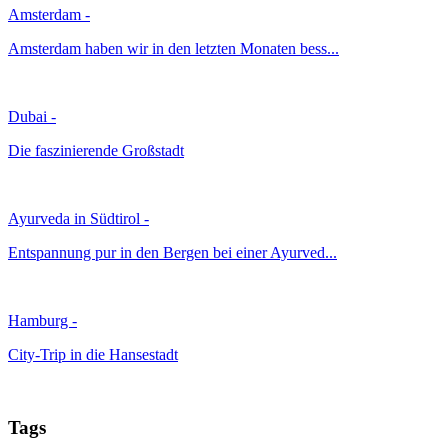
Amsterdam
-
Amsterdam haben wir in den letzten Monaten bess...
Dubai
-
Die faszinierende Großstadt
Ayurveda in Südtirol
-
Entspannung pur in den Bergen bei einer Ayurved...
Hamburg
-
City-Trip in die Hansestadt
Tags