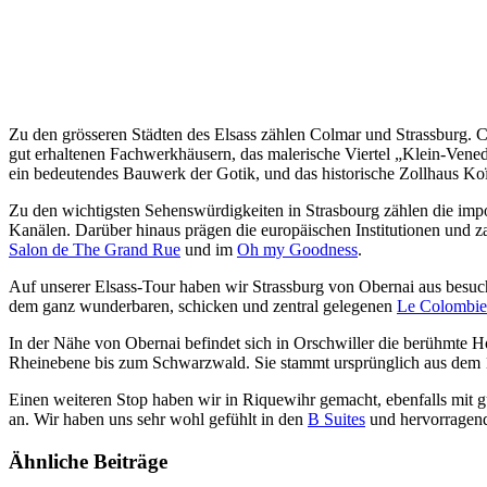
Zu den grösseren Städten des Elsass zählen Colmar und Strassburg. C
gut erhaltenen Fachwerkhäusern, das malerische Viertel „Klein-Vene
ein bedeutendes Bauwerk der Gotik, und das historische Zollhaus Koïf
Zu den wichtigsten Sehenswürdigkeiten in Strasbourg zählen die impos
Kanälen. Darüber hinaus prägen die europäischen Institutionen und 
Salon de The Grand Rue
und im
Oh my Goodness
.
Auf unserer Elsass-Tour haben wir Strassburg von Obernai aus besucht
dem ganz wunderbaren, schicken und zentral gelegenen
Le Colombi
In der Nähe von Obernai befindet sich in
Orschwiller
die berühmte Ho
Rheinebene bis zum Schwarzwald. Sie stammt ursprünglich aus dem 1
Einen weiteren Stop haben wir in Riquewihr gemacht, ebenfalls mit g
an. Wir haben uns sehr wohl gefühlt in den
B Suites
und hervorragen
Ähnliche Beiträge