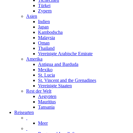
Tschechien
Türkei
Zypern
Asien
Indien
Japan
Kambodscha
Malaysia
Oman
Thailand
Vereinigte Arabische Emirate
Amerika
Antigua and Barduda
Mexiko
St. Lucia
St. Vincent and the Grenadines
Vereinigte Staaten
Rest der Welt
Aegypten
Mauritius
Tansania
Reisearten
Meer