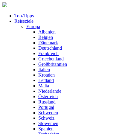
Top-Tipps
Reiseziele
Europa
Albanien
Belgien
Dänemark
Deutschland
Frankreich
Griechenland
Großbritannien
Italien
Kroatien
Lettland
Malta
Niederlande
Österreich
Russland
Portugal
Schweden
Schweiz
Slowenien
Spanien