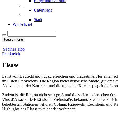
Berge und Landluft
Unterwegs
Stadt
Wunschziel
toggle menu
Sabines Tipp
Frankreich
Elsass
Es ist von Deutschland gut zu erreichen und prädestiniert für einen sc
im Osten Frankreichs. Die Region bietet historische Städte, gut er
Aktivitäten in der Natur ein und die regionale Küche spiegelt die be
Zudem ist die Region nicht sehr groß und die vielen malerischen Orte 
Vins d’Alsace
, die Elsässische Weinstraße, bekannt. Sie erstreckt si
beliebtesten Stationen gehören
Colmar
,
Riquewihr
,
Eguisheim
und
Ka
Highlights des Elsass miteinander verbindet.