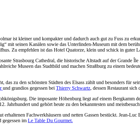
olmar ist kleiner und kompakter und dadurch auch gut zu Fuss zu erkun
dig“ mit seinen Kanälen sowie das Unterlinden-Museum mit dem berühmt
hus. Zu empfehlen ist das Hotel Quatorze, klein und schick in guter L
ante Strasbourg Cathedral, die historische Altstadt auf der Grande Îl
zahlreiche Museen das Stadtbild und machen Straßburg zu einem bedeut
, das zu den schönsten Städten des Elsass zählt und besonders für sein
er
und grandios gegessen bei
Thierry Schwartz
, dessen Restaurant sich 
hkönigsburg. Die imposante Höhenburg liegt auf einem Bergkamm der 
2. Jahrhundert und gehört heute zu den bekanntesten und meistbesuch
ut erhaltenen Fachwerkhäusern und netten Gassen bestückt. Jean-Luc B
d gegessen im
Le Table Du Gourmet.