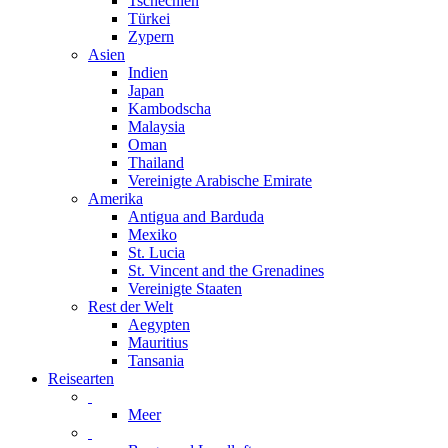
Tschechien
Türkei
Zypern
Asien
Indien
Japan
Kambodscha
Malaysia
Oman
Thailand
Vereinigte Arabische Emirate
Amerika
Antigua and Barduda
Mexiko
St. Lucia
St. Vincent and the Grenadines
Vereinigte Staaten
Rest der Welt
Aegypten
Mauritius
Tansania
Reisearten
Meer