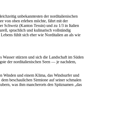
eichzeitig unbekanntesten der norditalienischen
ee von oben erleben möchte, fährt mit der
r Schweiz (Kanton Tessin) und zu 1/3 in Italien
rell, sprachlich und kulinarisch vollständig
Lebens fühlt sich eher wie Norditalien an als wie
ins Wasser stürzen und sich die Landschaft im Süden
tigste der norditalienischen Seen — je nachdem,
rken Winden und einem Klima, das Windsurfer und
d dem beschaulichen Sirmione auf seiner schmalen
laubern, was ihm mancherorts den Spitznamen „das