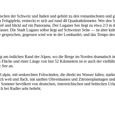
schen der Schweiz und Italien und gehört zu den romantischsten und gl
Felsgipfeln, erstreckt er sich auf rund 48 Quadratkilometer. Wer den S
und blickt auf ein Panorama. Der Luganer See liegt zu etwa 2/3 in de
er. Die Stadt Lugano selbst liegt auf Schweizer Seite — ist aber kultu
che gesprochen, gegessen wird wie in der Lombardei, und das Tempo des 
liegt am östlichen Rand der Alpen, wo die Berge im Norden dramatisch 
 Fläche und einer Länge von fast 52 Kilometern ist er auch der vielfäl
r See an.
alpin, mit senkrechten Felswänden, die direkt ins Wasser fallen, sta
ich weit und flach, mit sanften Olivenhainen und Zitronenplantagen un
m Sommer bevölkert von deutschen, österreichischen und britischen Ur
h bei Radler sehr beliebt.