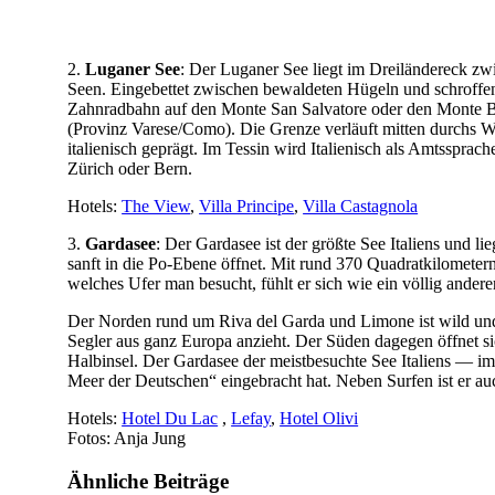
2.
Luganer See
: Der Luganer See liegt im Dreiländereck zwi
Seen. Eingebettet zwischen bewaldeten Hügeln und schroffen 
Zahnradbahn auf den Monte San Salvatore oder den Monte Brè 
(Provinz Varese/Como). Die Grenze verläuft mitten durchs Wass
italienisch geprägt. Im Tessin wird Italienisch als Amtsspra
Zürich oder Bern.
Hotels:
The View
,
Villa Principe
,
Villa Castagnola
3.
Gardasee
: Der Gardasee ist der größte See Italiens und 
sanft in die Po-Ebene öffnet. Mit rund 370 Quadratkilometern
welches Ufer man besucht, fühlt er sich wie ein völlig andere
Der Norden rund um Riva del Garda und Limone ist wild und 
Segler aus ganz Europa anzieht. Der Süden dagegen öffnet s
Halbinsel. Der Gardasee der meistbesuchte See Italiens — i
Meer der Deutschen“ eingebracht hat. Neben Surfen ist er auc
Hotels:
Hotel Du Lac
,
Lefay
,
Hotel Olivi
Fotos: Anja Jung
Ähnliche Beiträge