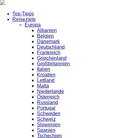
Top-Tipps
Reiseziele
Europa
Albanien
Belgien
Dänemark
Deutschland
Frankreich
Griechenland
Großbritannien
Italien
Kroatien
Lettland
Malta
Niederlande
Österreich
Russland
Portugal
Schweden
Schweiz
Slowenien
Spanien
Tschechien