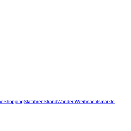
he
Shopping
Skifahren
Strand
Wandern
Weihnachtsmärkte