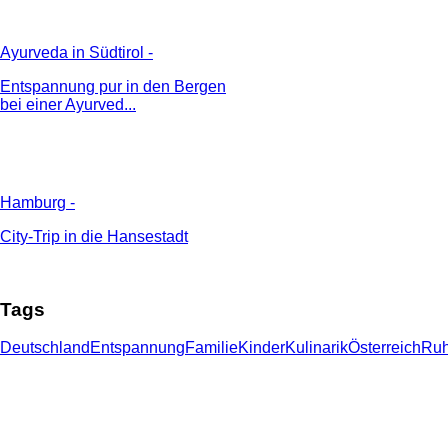
Ayurveda in Südtirol
-
Entspannung pur in den Bergen
bei einer Ayurved...
Hamburg
-
City-Trip in die Hansestadt
Tags
Deutschland
Entspannung
Familie
Kinder
Kulinarik
Österreich
Ru