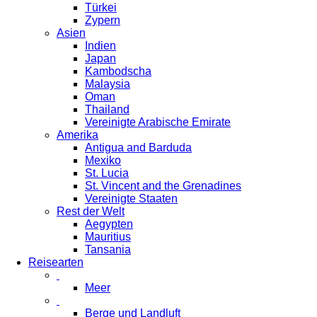
Türkei
Zypern
Asien
Indien
Japan
Kambodscha
Malaysia
Oman
Thailand
Vereinigte Arabische Emirate
Amerika
Antigua and Barduda
Mexiko
St. Lucia
St. Vincent and the Grenadines
Vereinigte Staaten
Rest der Welt
Aegypten
Mauritius
Tansania
Reisearten
Meer
Berge und Landluft