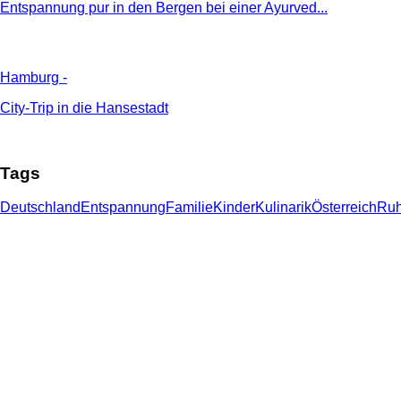
Entspannung pur in den Bergen bei einer Ayurved...
Hamburg
-
City-Trip in die Hansestadt
Tags
Deutschland
Entspannung
Familie
Kinder
Kulinarik
Österreich
Ru