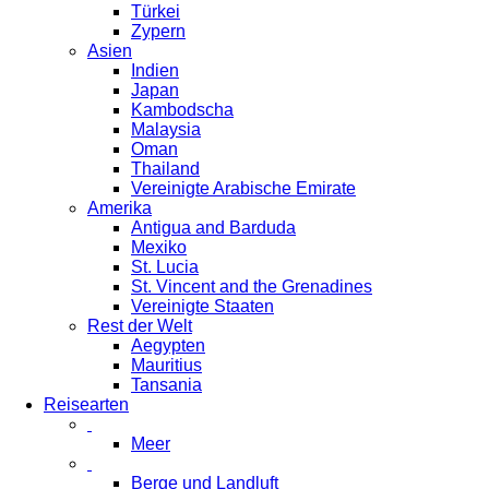
Türkei
Zypern
Asien
Indien
Japan
Kambodscha
Malaysia
Oman
Thailand
Vereinigte Arabische Emirate
Amerika
Antigua and Barduda
Mexiko
St. Lucia
St. Vincent and the Grenadines
Vereinigte Staaten
Rest der Welt
Aegypten
Mauritius
Tansania
Reisearten
Meer
Berge und Landluft