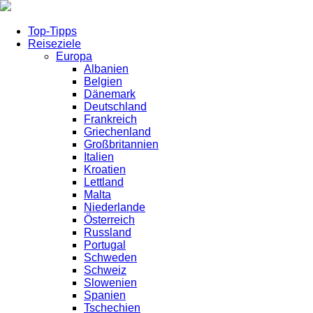
Top-Tipps
Reiseziele
Europa
Albanien
Belgien
Dänemark
Deutschland
Frankreich
Griechenland
Großbritannien
Italien
Kroatien
Lettland
Malta
Niederlande
Österreich
Russland
Portugal
Schweden
Schweiz
Slowenien
Spanien
Tschechien