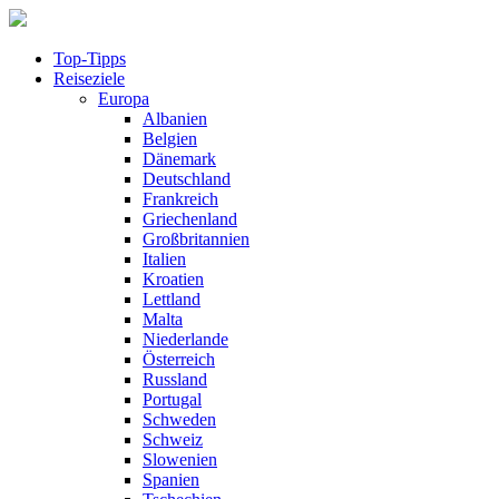
Top-Tipps
Reiseziele
Europa
Albanien
Belgien
Dänemark
Deutschland
Frankreich
Griechenland
Großbritannien
Italien
Kroatien
Lettland
Malta
Niederlande
Österreich
Russland
Portugal
Schweden
Schweiz
Slowenien
Spanien