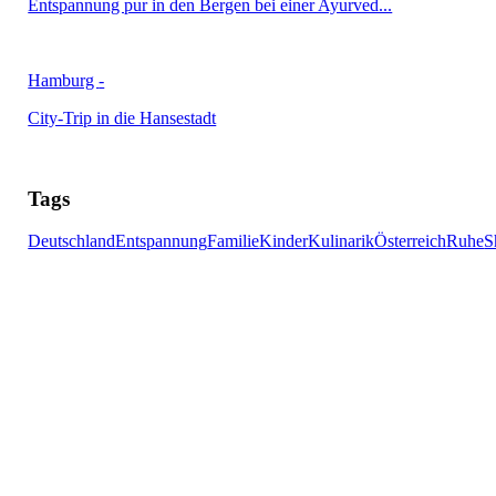
Entspannung pur in den Bergen bei einer Ayurved...
Hamburg
-
City-Trip in die Hansestadt
Tags
Deutschland
Entspannung
Familie
Kinder
Kulinarik
Österreich
Ruhe
S