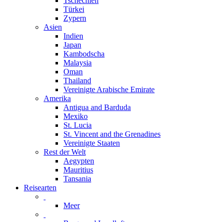
Tschechien
Türkei
Zypern
Asien
Indien
Japan
Kambodscha
Malaysia
Oman
Thailand
Vereinigte Arabische Emirate
Amerika
Antigua and Barduda
Mexiko
St. Lucia
St. Vincent and the Grenadines
Vereinigte Staaten
Rest der Welt
Aegypten
Mauritius
Tansania
Reisearten
Meer