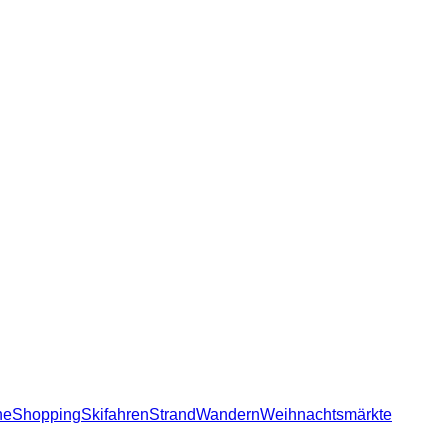
he
Shopping
Skifahren
Strand
Wandern
Weihnachtsmärkte