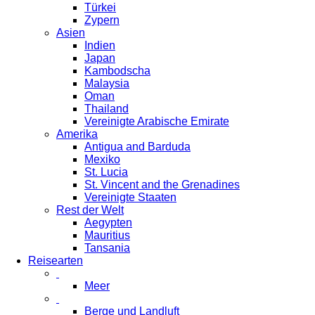
Türkei
Zypern
Asien
Indien
Japan
Kambodscha
Malaysia
Oman
Thailand
Vereinigte Arabische Emirate
Amerika
Antigua and Barduda
Mexiko
St. Lucia
St. Vincent and the Grenadines
Vereinigte Staaten
Rest der Welt
Aegypten
Mauritius
Tansania
Reisearten
Meer
Berge und Landluft