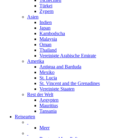
Tschechien
Türkei
Zypern
Asien
Indien
Japan
Kambodscha
Malaysia
Oman
Thailand
Vereinigte Arabische Emirate
Amerika
Antigua and Barduda
Mexiko
St. Lucia
St. Vincent and the Grenadines
Vereinigte Staaten
Rest der Welt
Aegypten
Mauritius
Tansania
Reisearten
Meer