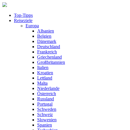
Top-Tipps
Reiseziele
Europa
Albanien
Belgien
Dänemark
Deutschland
Frankreich
Griechenland
Großbritannien
Italien
Kroatien
Lettland
Malta
Niederlande
Österreich
Russland
Portugal
Schweden
Schweiz
Slowenien
Spanien