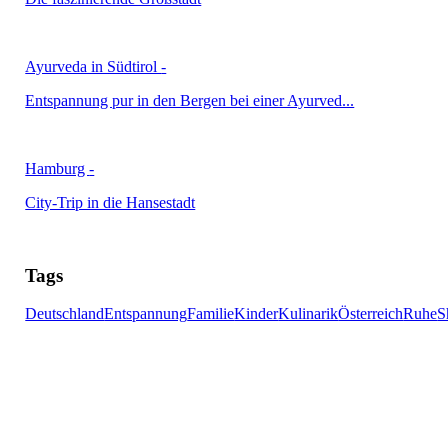
Ayurveda in Südtirol
-
Entspannung pur in den Bergen bei einer Ayurved...
Hamburg
-
City-Trip in die Hansestadt
Tags
Deutschland
Entspannung
Familie
Kinder
Kulinarik
Österreich
Ruhe
S