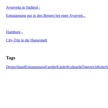
Ayurveda in Südtirol
-
Entspannung pur in den Bergen bei einer Ayurved...
Hamburg
-
City-Trip in die Hansestadt
Tags
Deutschland
Entspannung
Familie
Kinder
Kulinarik
Österreich
Ruhe
S