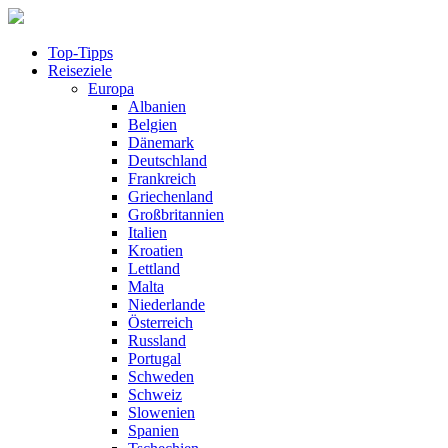
Top-Tipps
Reiseziele
Europa
Albanien
Belgien
Dänemark
Deutschland
Frankreich
Griechenland
Großbritannien
Italien
Kroatien
Lettland
Malta
Niederlande
Österreich
Russland
Portugal
Schweden
Schweiz
Slowenien
Spanien