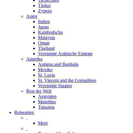
Tschechien
Türkei
Zypern
Asien
Indien
Japan
Kambodscha
Malaysia
Oman
Thailand
Vereinigte Arabische Emirate
Amerika
Antigua and Barduda
Mexiko
St. Lucia
St. Vincent and the Grenadines
Vereinigte Staaten
Rest der Welt
Aegypten
Mauritius
Tansania
Reisearten
Meer