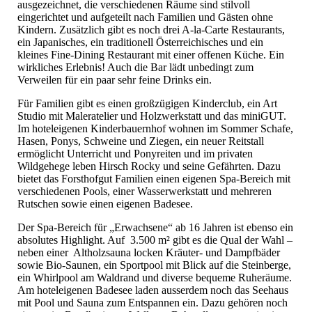
ausgezeichnet, die verschiedenen Räume sind stilvoll
eingerichtet und aufgeteilt nach Familien und Gästen ohne
Kindern. Zusätzlich gibt es noch drei A-la-Carte Restaurants,
ein Japanisches, ein traditionell Österreichisches und ein
kleines Fine-Dining Restaurant mit einer offenen Küche. Ein
wirkliches Erlebnis! Auch die Bar lädt unbedingt zum
Verweilen für ein paar sehr feine Drinks ein.
Für Familien gibt es einen großzügigen Kinderclub, ein Art
Studio mit Maleratelier und Holzwerkstatt und das miniGUT.
Im hoteleigenen Kinderbauernhof wohnen im Sommer Schafe,
Hasen, Ponys, Schweine und Ziegen, ein neuer Reitstall
ermöglicht Unterricht und Ponyreiten und im privaten
Wildgehege leben Hirsch Rocky und seine Gefährten. Dazu
bietet das Forsthofgut Familien einen eigenen Spa-Bereich mit
verschiedenen Pools, einer Wasserwerkstatt und mehreren
Rutschen sowie einen eigenen Badesee.
Der Spa-Bereich für „Erwachsene“ ab 16 Jahren ist ebenso ein
absolutes Highlight. Auf 3.500 m² gibt es die Qual der Wahl –
neben einer Altholzsauna locken Kräuter- und Dampfbäder
sowie Bio-Saunen, ein Sportpool mit Blick auf die Steinberge,
ein Whirlpool am Waldrand und diverse bequeme Ruheräume.
Am hoteleigenen Badesee laden ausserdem noch das Seehaus
mit Pool und Sauna zum Entspannen ein. Dazu gehören noch